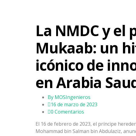
La NMDC y el 
Mukaab: un hi
icónico de inn
en Arabia Sau
By
MOSIngenieros
16 de marzo de 2023
0 Comentarios
El 16 de febrero de 2023, el príncipe herede
Mohammad bin Salman bin Abdulaziz, anunci