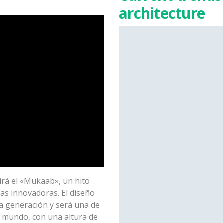
architecture
irá el «Mukaab», un hito
ías innovadoras. El diseño
ma generación y será una de
l mundo, con una altura de