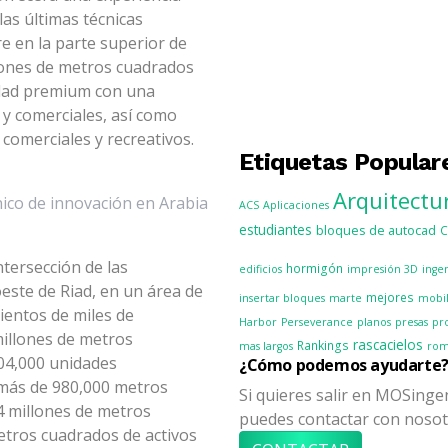
 las últimas técnicas
e en la parte superior de
llones de metros cuadrados
idad premium con una
s y comerciales, así como
 comerciales y recreativos.
Etiquetas Popular
Arquitectu
ico de innovación en Arabia
ACS
Aplicaciones
estudiantes
bloques de autocad
tersección de las
hormigón
edificios
impresión 3D
inge
este de Riad, en un área de
mejores
insertar bloques
marte
mobil
ientos de miles de
Harbor
Perseverance
planos
presas
pr
millones de metros
rascacielos
Rankings
mas largos
ro
04,000 unidades
¿Cómo podemos ayudarte
y más de 980,000 metros
Si quieres salir en MOSing
4 millones de metros
puedes contactar con noso
etros cuadrados de activos