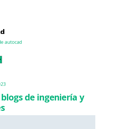
ad
023
blogs de ingeniería y
es