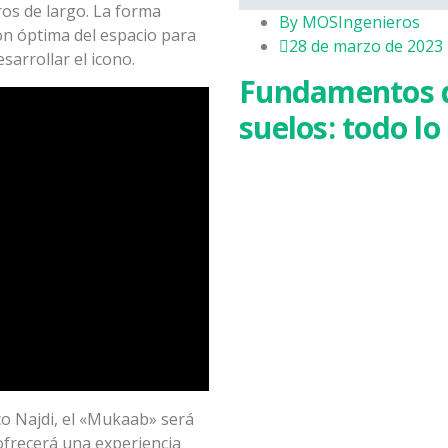
os de largo. La forma
By
MOSIngenieros
ión óptima del espacio para
28 de marzo de 2023
arrollar el icono.
Fundamentos d
suelos: todo lo
co Najdi, el «Mukaab» será
ofrecerá una experiencia