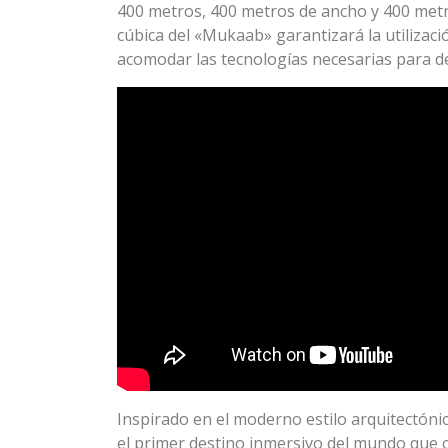
400 metros, 400 metros de ancho y 400 metr
cúbica del «Mukaab» garantizará la utilizac
acomodar las tecnologías necesarias para des
Inspirado en el moderno estilo arquitectóni
el primer destino inmersivo del mundo que 