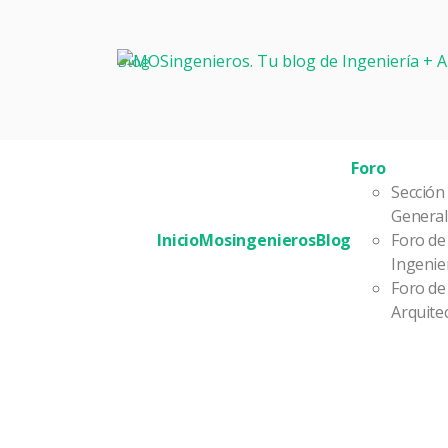
Blog
Foro
Sección
General
Inicio
Mosingenieros
Blog
Foro de
Ingenie
Foro de
Arquite