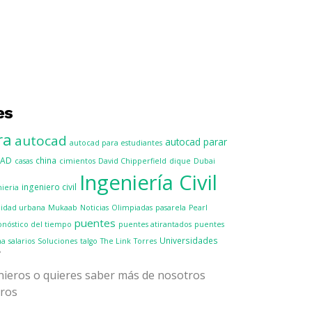
es
ra
autocad
autocad parar
autocad para estudiantes
CAD
china
casas
cimientos
David Chipperfield
dique
Dubai
Ingeniería Civil
ingeniero civil
nieria
idad urbana
Mukaab
Noticias
Olimpiadas
pasarela
Pearl
puentes
onóstico del tiempo
puentes atirantados
puentes
Universidades
ma
salarios
Soluciones
talgo
The Link
Torres
?
enieros o quieres saber más de nosotros
tros