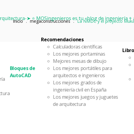
Inicio
.
megaconstrucciones
.
La NMDC y el proyecto Mukaab
Recomendaciones
Calculadoras científicas
Libr
Los mejores portaminas
Mejores mesas de dibujo
Bloques de
Los mejores portátiles para
AutoCAD
arquitectos e ingenieros
ría
Los mejores grados de
ingeniería civil en España
ctura
Los mejores juegos y juguetes
de arquitectura