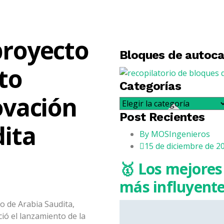
proyecto
Bloques de autoc
to
Categorías
ovación
Categorías
Post Recientes
dita
By
MOSIngenieros
15 de diciembre de 2
🥇 Los mejores 
más influyent
ro de Arabia Saudita,
ó el lanzamiento de la