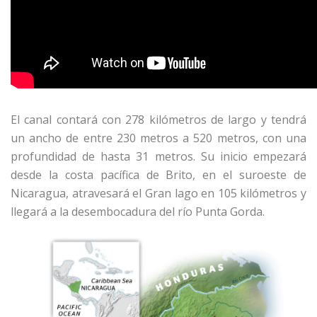
El canal contará con 278 kilómetros de largo y tendrá
un ancho de entre 230 metros a 520 metros, con una
profundidad de hasta 31 metros. Su inicio empezará
desde la costa pacífica de Brito, en el suroeste de
Nicaragua, atravesará el Gran lago en 105 kilómetros y
llegará a la desembocadura del río Punta Gorda.