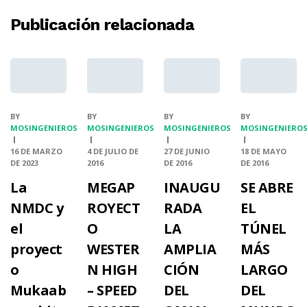
Publicación relacionada
BY
BY
BY
BY
MOSINGENIEROS
MOSINGENIEROS
MOSINGENIEROS
MOSINGENIERO
16 DE MARZO
4 DE JULIO DE
27 DE JUNIO
18 DE MAYO
DE 2023
2016
DE 2016
DE 2016
La
MEGAP
INAUGU
SE ABRE
NMDC y
ROYECT
RADA
EL
el
O
LA
TÚNEL
proyect
WESTER
AMPLIA
MÁS
o
N HIGH
CIÓN
LARGO
Mukaab
– SPEED
DEL
DEL