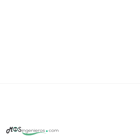
gratuitas de AutoCAD, entre muchos otros programas
en su suite de diseño. Gracias a esta versión de prueba,
los usuarios pueden aprovechar todas las funciones de
AutoCAD de forma totalmente […]