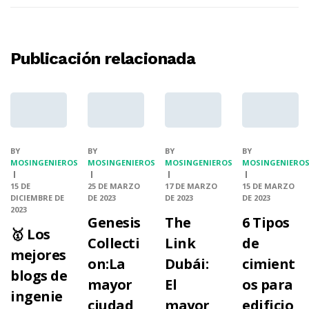
Publicación relacionada
BY
BY
BY
BY
MOSINGENIEROS
MOSINGENIEROS
MOSINGENIEROS
MOSINGENIERO
15 DE
25 DE MARZO
17 DE MARZO
15 DE MARZO
DICIEMBRE DE
DE 2023
DE 2023
DE 2023
2023
Genesis
The
6 Tipos
🥇 Los
Collecti
Link
de
mejores
on:La
Dubái:
cimient
blogs de
mayor
El
os para
ingenie
ciudad
mayor
edificio