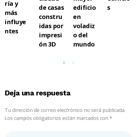
ría y
de casas
edificio
s
más
constru
en
influye
idas por
voladiz
ntes
impresi
o del
ón 3D
mundo
Deja una respuesta
Tu dirección de correo electrónico no será publicada.
Los campos obligatorios están marcados con
*