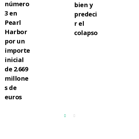
número
bien y
3 en
predeci
Pearl
r el
Harbor
colapso
por un
importe
inicial
de 2.669
millone
s de
euros