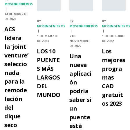
MOSINGENIEROS
14 DE MARZO
DE 2023
BY
BY
BY
MOSINGENIEROS
MOSINGENIEROS
MOSINGENIERO
ACS
1 DE MARZO
7 DE
1 DE OCTUBRE
lidera
DE 2023
NOVIEMBRE
DE 2022
la ‘joint
DE 2022
LOS 10
Los
venture’
Una
PUENTE
mejores
seleccio
nueva
S MÁS
progra
nada
aplicaci
LARGOS
mas
para la
ón
DEL
CAD
remode
podría
MUNDO
gratuit
lación
saber si
os 2023
del
un
dique
puente
seco
está