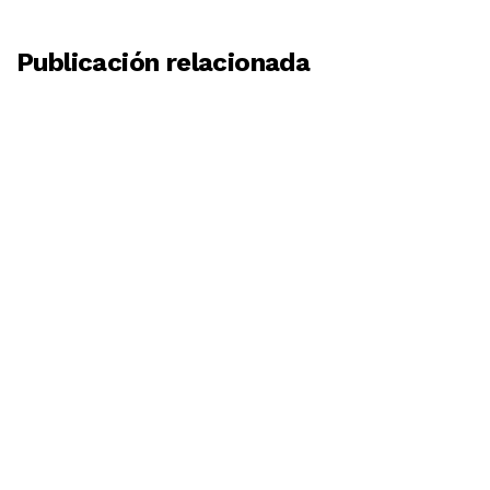
Publicación relacionada
BY
MOSINGENIEROS
1 DE MARZO DE 2023
LOS 10 PUENTES MÁS LARGOS DEL MUNDO