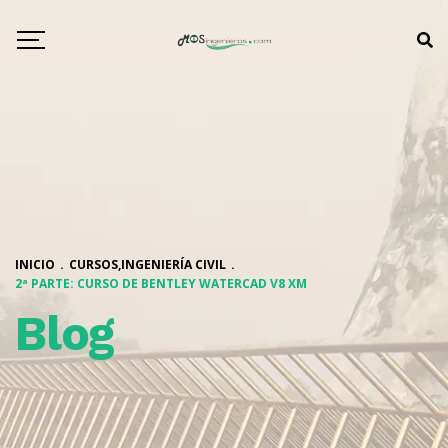
INICIO
.
CURSOS
,
INGENIERÍA CIVIL
.
2ª PARTE: CURSO DE BENTLEY WATERCAD V8 XM
Blog