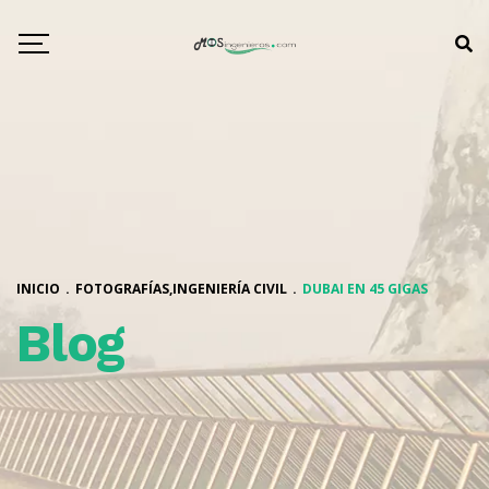
INICIO
.
FOTOGRAFÍAS
,
INGENIERÍA CIVIL
.
DUBAI EN 45 GIGAS
Blog