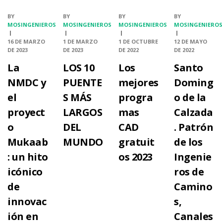
BY
BY
BY
BY
MOSINGENIEROS
MOSINGENIEROS
MOSINGENIEROS
MOSINGENIERO
16 DE MARZO
1 DE MARZO
1 DE OCTUBRE
12 DE MAYO
DE 2023
DE 2023
DE 2022
DE 2022
La
LOS 10
Los
Santo
NMDC y
PUENTE
mejores
Doming
el
S MÁS
progra
o de la
proyect
LARGOS
mas
Calzada
o
DEL
CAD
. Patrón
Mukaab
MUNDO
gratuit
de los
: un hito
os 2023
Ingenie
icónico
ros de
de
Camino
innovac
s,
ión en
Canales