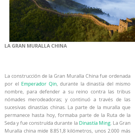
LA GRAN MURALLA CHINA
La construcción de la Gran Muralla China fue ordenada
por el
Emperador Qin
, durante la dinastía del mismo
nombre, para defender a su reino contra las tribus
nómades merodeadoras; y continuó a través de las
sucesivas dinastías chinas. La parte de la muralla que
permanece hasta hoy, formaba parte de la Ruta de la
Seda y fue construída durante la
Dinastía Ming
. La Gran
Muralla china mide 8.851,8 kilómetros, unos 2.000 más