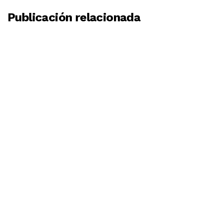
Publicación relacionada
BY
MOSINGENIEROS
1 DE MARZO DE 2023
LOS 10 PUENTES MÁS LARGOS DEL MUNDO