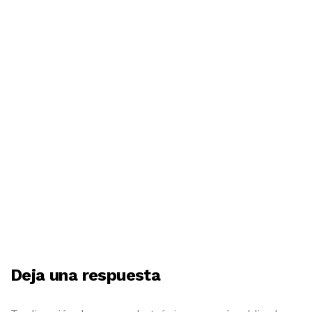
BY
MOSINGENIEROS
3 DE ENERO DE 2022
¿Cuál es el edificio más alto del mundo y
qué rascacielo lo superará?
Deja una respuesta