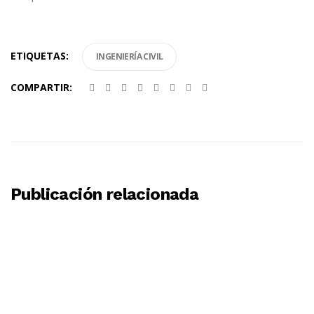
ETIQUETAS:
INGENIERÍA CIVIL
COMPARTIR:
Publicación relacionada
BY
MOSINGENIEROS
14 DE MARZO DE 2023
ACS lidera la ‘joint venture’ seleccionada
para la remodelación del dique seco
número 3 en Pearl Harbor por un importe
inicial de 2.669 millones de euros