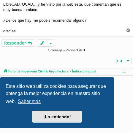
j
LibreCAD, QCAD... y he visto por la web esta, que comentan que es
e
muy buena también.
¿De los que hay me podéis recomendar alguno?
gracias
r
r
Responder
i
b
1 mensaje • Página
1
de
1
a
Ir a
Foro de Ingenieria Civil & Arquitectura
Índice principal
Desarrollado por
phpBB
® Forum Software © phpBB Limited
Este sitio web utiliza cookies para asegurar que
Style por
Arty
- phpBB 3.3 por MrGaby
Traducción al español por
phpBB España
obtenga la mejor experiencia en nuestro sitio
Privacidad
|
Condiciones
web.
Saber más
¡Lo entiendo!