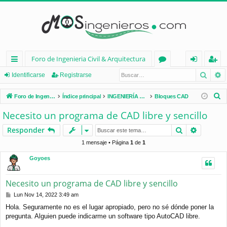
Foro de Ingenieria Civil & Arquitectura
Busca
B
nl
or
de
eg
Identificarse
Registrarse
ac
os
nt
ist
B
Foro de Ingenieria Civil & Arquitectura
Índice principal
INGENIERÍA CIVIL (España)
Bloques CAD
es
ifi
ra
u
Necesito un programa de CAD libre y sencillo
s
rá
ca
rs
Buscar
Búsqued
Responder
c
pi
rs
e
a
1 mensaje • Página
1
de
1
d
e
r
Goyoes
os
Necesito un programa de CAD libre y sencillo
M
Lun Nov 14, 2022 3:49 am
e
Hola. Seguramente no es el lugar apropiado, pero no sé dónde poner la
n
pregunta. Alguien puede indicarme un software tipo AutoCAD libre.
s
a