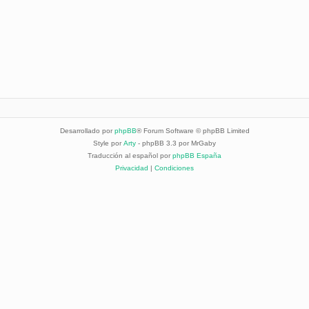
Desarrollado por
phpBB
® Forum Software © phpBB Limited
Style por
Arty
- phpBB 3.3 por MrGaby
Traducción al español por
phpBB España
Privacidad
|
Condiciones