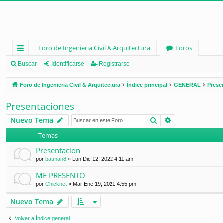
Foro de Ingenieria Civil & Arquitectura
Foros
nl
Buscar
Identificarse
Registrarse
ac
Foro de Ingenieria Civil & Arquitectura
Índice principal
GENERAL
Prese
es
Presentaciones
rá
Buscar
Búsqueda ava
Nuevo Tema
pi
Temas
d
Presentacion
os
por
batman8
»
Lun Dic 12, 2022 4:11 am
ME PRESENTO
por
Chicknet
»
Mar Ene 19, 2021 4:55 pm
Nuevo Tema
Volver a Índice general