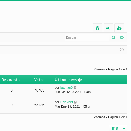
E
Buscar
Bú
FA
de
eg
Q
nt
ist
ifi
ra
ca
rs
2 temas • Página
1
de
1
rs
e
Respuestas
Vistas
Último mensaje
e
por
batman8
0
76763
Lun Dic 12, 2022 4:11 am
por
Chicknet
0
53136
Mar Ene 19, 2021 4:55 pm
2 temas • Página
1
de
1
Ir a