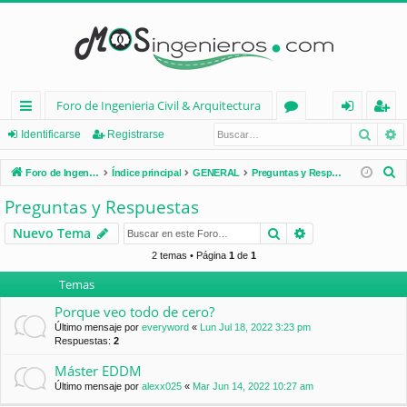
Foro de Ingenieria Civil & Arquitectura
Busca
B
nl
or
de
eg
Identificarse
Registrarse
ac
os
nt
ist
B
Foro de Ingenieria Civil & Arquitectura
Índice principal
GENERAL
Preguntas y Respuestas
es
ifi
ra
u
Preguntas y Respuestas
s
rá
ca
rs
Buscar
Búsqueda avan
Nuevo Tema
c
pi
rs
e
a
2 temas • Página
1
de
1
d
e
r
Temas
os
Porque veo todo de cero?
Último mensaje por
everyword
«
Lun Jul 18, 2022 3:23 pm
Respuestas:
2
Máster EDDM
Último mensaje por
alexx025
«
Mar Jun 14, 2022 10:27 am