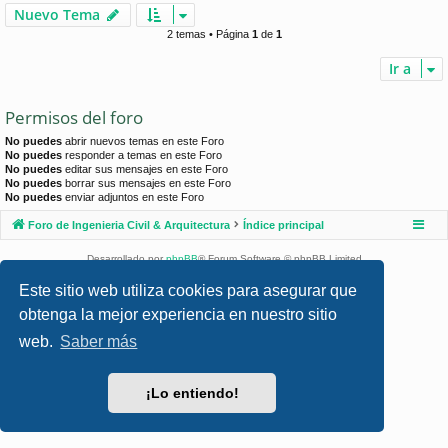
Nuevo Tema
2 temas • Página
1
de
1
Ir a
Permisos del foro
No puedes
abrir nuevos temas en este Foro
No puedes
responder a temas en este Foro
No puedes
editar sus mensajes en este Foro
No puedes
borrar sus mensajes en este Foro
No puedes
enviar adjuntos en este Foro
Foro de Ingenieria Civil & Arquitectura
Índice principal
Desarrollado por
phpBB
® Forum Software © phpBB Limited
Style por
Arty
- phpBB 3.3 por MrGaby
Este sitio web utiliza cookies para asegurar que
Traducción al español por
phpBB España
obtenga la mejor experiencia en nuestro sitio
Privacidad
|
Condiciones
web.
Saber más
¡Lo entiendo!