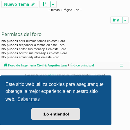
Nuevo Tema
2 temas • Página
1
de
1
Ir a
Permisos del foro
No puedes
abrir nuevos temas en este Foro
No puedes
responder a temas en este Foro
No puedes
editar sus mensajes en este Foro
No puedes
borrar sus mensajes en este Foro
No puedes
enviar adjuntos en este Foro
Foro de Ingenieria Civil & Arquitectura
Índice principal
Desarrollado por
phpBB
® Forum Software © phpBB Limited
Style por
Arty
- phpBB 3.3 por MrGaby
Este sitio web utiliza cookies para asegurar que
Traducción al español por
phpBB España
obtenga la mejor experiencia en nuestro sitio
Privacidad
|
Condiciones
web.
Saber más
¡Lo entiendo!