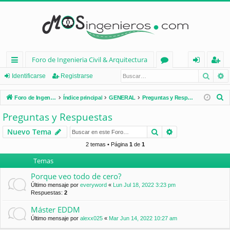
Foro de Ingenieria Civil & Arquitectura
Busca
B
nl
or
de
eg
Identificarse
Registrarse
ac
os
nt
ist
B
Foro de Ingenieria Civil & Arquitectura
Índice principal
GENERAL
Preguntas y Respuestas
es
ifi
ra
u
Preguntas y Respuestas
s
rá
ca
rs
Buscar
Búsqueda avan
Nuevo Tema
c
pi
rs
e
a
2 temas • Página
1
de
1
d
e
r
Temas
os
Porque veo todo de cero?
Último mensaje por
everyword
«
Lun Jul 18, 2022 3:23 pm
Respuestas:
2
Máster EDDM
Último mensaje por
alexx025
«
Mar Jun 14, 2022 10:27 am