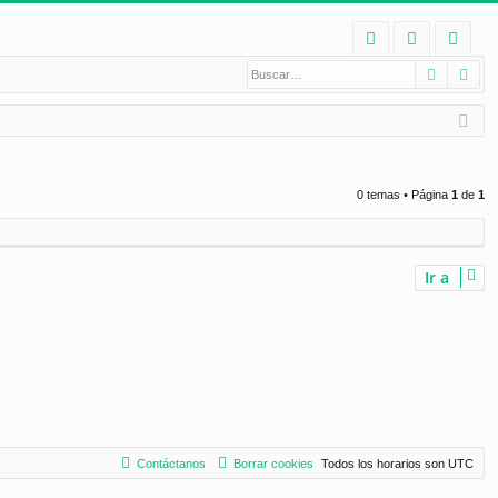
E
Buscar
Bú
FA
de
eg
Q
nt
ist
ifi
ra
ca
rs
0 temas • Página
1
de
1
rs
e
e
Ir a
Contáctanos
Borrar cookies
Todos los horarios son
UTC