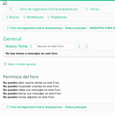
Foro de Ingenieria Civil & Arquitectura
Foros
nl
Buscar
Identificarse
Registrarse
ac
Foro de Ingenieria Civil & Arquitectura
Índice principal
ARQUITECTURA (
es
General
rá
Buscar
Búsqueda ava
Nuevo Tema
pi
No hay temas o mensajes en este foro.
d
os
Volver a Índice general
Permisos del foro
No puedes
abrir nuevos temas en este Foro
No puedes
responder a temas en este Foro
No puedes
editar sus mensajes en este Foro
No puedes
borrar sus mensajes en este Foro
No puedes
enviar adjuntos en este Foro
Foro de Ingenieria Civil & Arquitectura
Índice principal