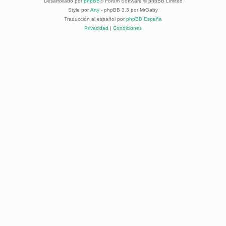
Desarrollado por
phpBB
® Forum Software © phpBB Limited
Style por
Arty
- phpBB 3.3 por MrGaby
Traducción al español por
phpBB España
Privacidad
|
Condiciones