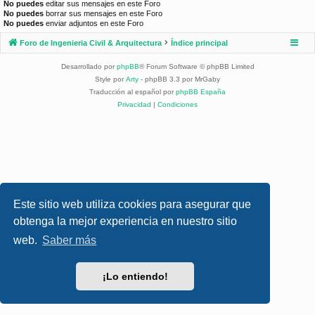
No puedes
editar sus mensajes en este Foro
No puedes
borrar sus mensajes en este Foro
No puedes
enviar adjuntos en este Foro
Foro de Ingenieria Civil & Arquitectura
Índice principal
Desarrollado por
phpBB
® Forum Software © phpBB Limited
Style por
Arty
- phpBB 3.3 por MrGaby
Traducción al español por
phpBB España
Privacidad
|
Condiciones
Este sitio web utiliza cookies para asegurar que
obtenga la mejor experiencia en nuestro sitio
web.
Saber más
¡Lo entiendo!