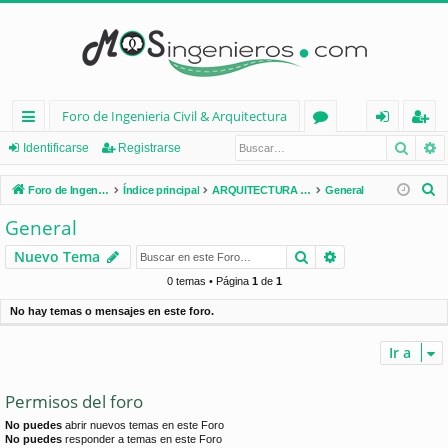
Foro de Ingenieria Civil & Arquitectura
Busca
B
nl
or
de
eg
Identificarse
Registrarse
ac
os
nt
ist
B
Foro de Ingenieria Civil & Arquitectura
Índice principal
ARQUITECTURA (España)
General
es
ifi
ra
u
General
s
rá
ca
rs
Buscar
Búsqueda avan
Nuevo Tema
c
pi
rs
e
a
0 temas • Página
1
de
1
d
e
r
No hay temas o mensajes en este foro.
os
Ir a
Permisos del foro
No puedes
abrir nuevos temas en este Foro
No puedes
responder a temas en este Foro