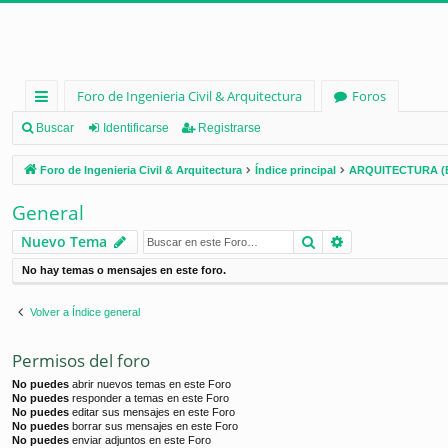
Foro de Ingenieria Civil & Arquitectura
Foros
nl
Buscar
Identificarse
Registrarse
ac
Foro de Ingenieria Civil & Arquitectura
Índice principal
ARQUITECTURA (
es
General
rá
Buscar
Búsqueda ava
Nuevo Tema
pi
No hay temas o mensajes en este foro.
d
os
Volver a Índice general
Permisos del foro
No puedes
abrir nuevos temas en este Foro
No puedes
responder a temas en este Foro
No puedes
editar sus mensajes en este Foro
No puedes
borrar sus mensajes en este Foro
No puedes
enviar adjuntos en este Foro