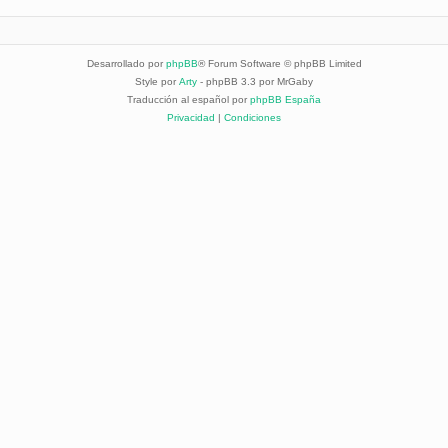
Desarrollado por
phpBB
® Forum Software © phpBB Limited
Style por
Arty
- phpBB 3.3 por MrGaby
Traducción al español por
phpBB España
Privacidad
|
Condiciones