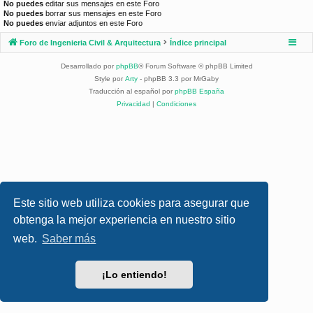
No puedes
editar sus mensajes en este Foro
No puedes
borrar sus mensajes en este Foro
No puedes
enviar adjuntos en este Foro
Foro de Ingenieria Civil & Arquitectura
Índice principal
Desarrollado por
phpBB
® Forum Software © phpBB Limited
Style por
Arty
- phpBB 3.3 por MrGaby
Traducción al español por
phpBB España
Privacidad
|
Condiciones
Este sitio web utiliza cookies para asegurar que
obtenga la mejor experiencia en nuestro sitio
web.
Saber más
¡Lo entiendo!