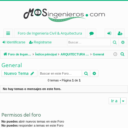
Foro de Ingenieria Civil & Arquitectura
Busca
B
nl
or
de
eg
Identificarse
Registrarse
ac
os
nt
ist
B
Foro de Ingenieria Civil & Arquitectura
Índice principal
ARQUITECTURA (España)
General
es
ifi
ra
u
General
s
rá
ca
rs
Buscar
Búsqueda avan
Nuevo Tema
c
pi
rs
e
a
0 temas • Página
1
de
1
d
e
r
No hay temas o mensajes en este foro.
os
Ir a
Permisos del foro
No puedes
abrir nuevos temas en este Foro
No puedes
responder a temas en este Foro