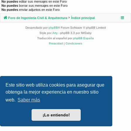
No puedes
editar sus mensajes en este Foro
No puedes
borrar sus mensajes en este Foro
No puedes
enviar adjuntos en este Foro
Foro de Ingenieria Civil & Arquitectura
Índice principal
Desarrollado por
phpBB
® Forum Software © phpBB Limited
Style por
Arty
- phpBB 3.3 por MrGaby
Traducción al español por
phpBB España
Privacidad
|
Condiciones
Este sitio web utiliza cookies para asegurar que
obtenga la mejor experiencia en nuestro sitio
web.
Saber más
¡Lo entiendo!