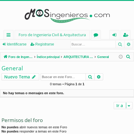
Foro de Ingenieria Civil & Arquitectura
Busca
B
nl
or
de
eg
Identificarse
Registrarse
ac
os
nt
ist
B
Foro de Ingenieria Civil & Arquitectura
Índice principal
ARQUITECTURA (España)
General
es
ifi
ra
u
General
s
rá
ca
rs
Buscar
Búsqueda avan
Nuevo Tema
c
pi
rs
e
a
0 temas • Página
1
de
1
d
e
r
No hay temas o mensajes en este foro.
os
Ir a
Permisos del foro
No puedes
abrir nuevos temas en este Foro
No puedes
responder a temas en este Foro