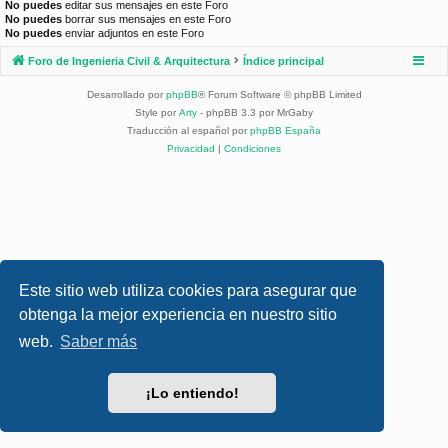
No puedes
editar sus mensajes en este Foro
No puedes
borrar sus mensajes en este Foro
No puedes
enviar adjuntos en este Foro
Foro de Ingenieria Civil & Arquitectura
Índice principal
Desarrollado por
phpBB
® Forum Software © phpBB Limited
Style por
Arty
- phpBB 3.3 por MrGaby
Traducción al español por
phpBB España
Privacidad
|
Condiciones
Este sitio web utiliza cookies para asegurar que
obtenga la mejor experiencia en nuestro sitio
web.
Saber más
¡Lo entiendo!