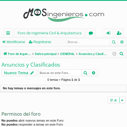
Foro de Ingenieria Civil & Arquitectura
Busca
B
nl
or
de
eg
Identificarse
Registrarse
ac
os
nt
ist
B
Foro de Ingenieria Civil & Arquitectura
Índice principal
GENERAL
Anuncios y Clasificados
es
ifi
ra
u
Anuncios y Clasificados
s
rá
ca
rs
Buscar
Búsqueda avan
Nuevo Tema
c
pi
rs
e
a
0 temas • Página
1
de
1
d
e
r
No hay temas o mensajes en este foro.
os
Ir a
Permisos del foro
No puedes
abrir nuevos temas en este Foro
No puedes
responder a temas en este Foro