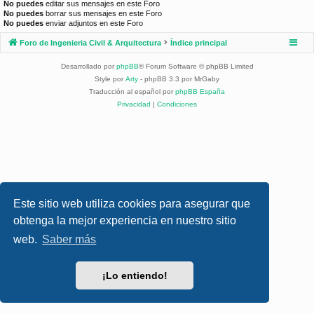
No puedes
editar sus mensajes en este Foro
No puedes
borrar sus mensajes en este Foro
No puedes
enviar adjuntos en este Foro
Foro de Ingenieria Civil & Arquitectura
Índice principal
Desarrollado por
phpBB
® Forum Software © phpBB Limited
Style por
Arty
- phpBB 3.3 por MrGaby
Traducción al español por
phpBB España
Privacidad
|
Condiciones
Este sitio web utiliza cookies para asegurar que
obtenga la mejor experiencia en nuestro sitio
web.
Saber más
¡Lo entiendo!