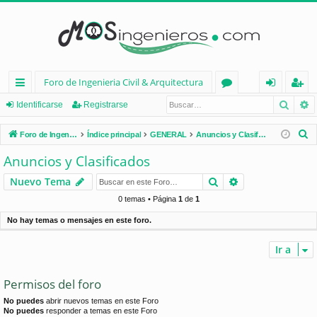
Foro de Ingenieria Civil & Arquitectura
Busca
B
nl
or
de
eg
Identificarse
Registrarse
ac
os
nt
ist
B
Foro de Ingenieria Civil & Arquitectura
Índice principal
GENERAL
Anuncios y Clasificados
es
ifi
ra
u
Anuncios y Clasificados
s
rá
ca
rs
Buscar
Búsqueda avan
Nuevo Tema
c
pi
rs
e
a
0 temas • Página
1
de
1
d
e
r
No hay temas o mensajes en este foro.
os
Ir a
Permisos del foro
No puedes
abrir nuevos temas en este Foro
No puedes
responder a temas en este Foro