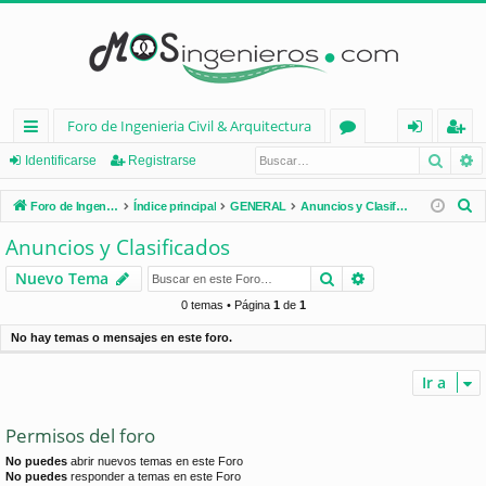
Foro de Ingenieria Civil & Arquitectura
Busca
B
nl
or
de
eg
Identificarse
Registrarse
ac
os
nt
ist
B
Foro de Ingenieria Civil & Arquitectura
Índice principal
GENERAL
Anuncios y Clasificados
es
ifi
ra
u
Anuncios y Clasificados
s
rá
ca
rs
Buscar
Búsqueda avan
Nuevo Tema
c
pi
rs
e
a
0 temas • Página
1
de
1
d
e
r
No hay temas o mensajes en este foro.
os
Ir a
Permisos del foro
No puedes
abrir nuevos temas en este Foro
No puedes
responder a temas en este Foro