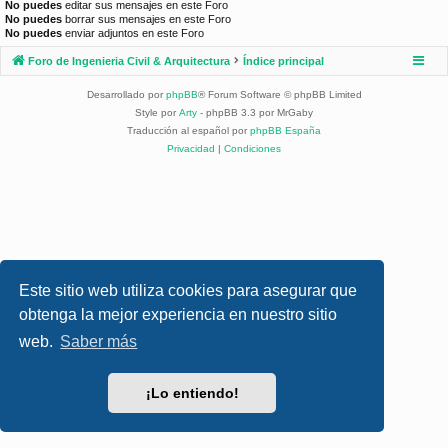
No puedes
editar sus mensajes en este Foro
No puedes
borrar sus mensajes en este Foro
No puedes
enviar adjuntos en este Foro
Foro de Ingenieria Civil & Arquitectura
Índice principal
Desarrollado por
phpBB
® Forum Software © phpBB Limited
Style por
Arty
- phpBB 3.3 por MrGaby
Traducción al español por
phpBB España
Privacidad
|
Condiciones
Este sitio web utiliza cookies para asegurar que
obtenga la mejor experiencia en nuestro sitio
web.
Saber más
¡Lo entiendo!