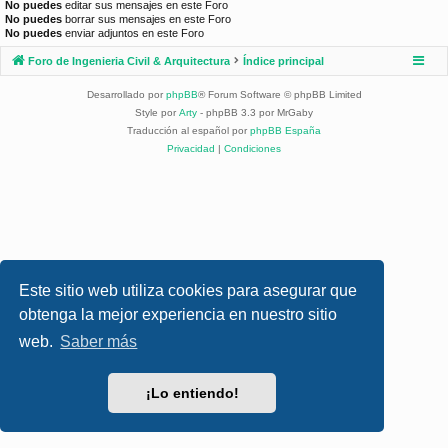
No puedes
editar sus mensajes en este Foro
No puedes
borrar sus mensajes en este Foro
No puedes
enviar adjuntos en este Foro
Foro de Ingenieria Civil & Arquitectura
Índice principal
Desarrollado por
phpBB
® Forum Software © phpBB Limited
Style por
Arty
- phpBB 3.3 por MrGaby
Traducción al español por
phpBB España
Privacidad
|
Condiciones
Este sitio web utiliza cookies para asegurar que
obtenga la mejor experiencia en nuestro sitio
web.
Saber más
¡Lo entiendo!