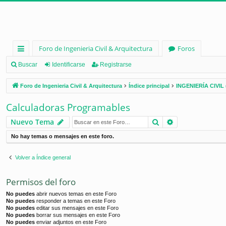
Foro de Ingenieria Civil & Arquitectura
Foros
nl
Buscar
Identificarse
Registrarse
ac
Foro de Ingenieria Civil & Arquitectura
Índice principal
INGENIERÍA CIVIL 
es
Calculadoras Programables
rá
Buscar
Búsqueda ava
Nuevo Tema
pi
No hay temas o mensajes en este foro.
d
os
Volver a Índice general
Permisos del foro
No puedes
abrir nuevos temas en este Foro
No puedes
responder a temas en este Foro
No puedes
editar sus mensajes en este Foro
No puedes
borrar sus mensajes en este Foro
No puedes
enviar adjuntos en este Foro