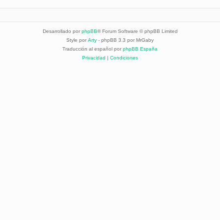
Desarrollado por
phpBB
® Forum Software © phpBB Limited
Style por
Arty
- phpBB 3.3 por MrGaby
Traducción al español por
phpBB España
Privacidad
|
Condiciones