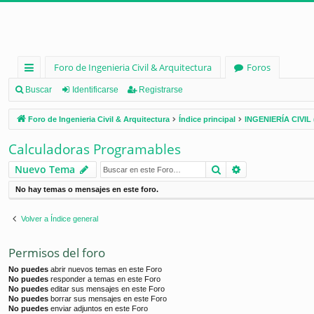
Foro de Ingenieria Civil & Arquitectura
Foros
nl
Buscar
Identificarse
Registrarse
ac
Foro de Ingenieria Civil & Arquitectura
Índice principal
INGENIERÍA CIVIL 
es
Calculadoras Programables
rá
Buscar
Búsqueda ava
Nuevo Tema
pi
No hay temas o mensajes en este foro.
d
os
Volver a Índice general
Permisos del foro
No puedes
abrir nuevos temas en este Foro
No puedes
responder a temas en este Foro
No puedes
editar sus mensajes en este Foro
No puedes
borrar sus mensajes en este Foro
No puedes
enviar adjuntos en este Foro