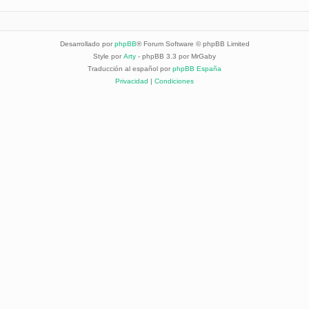
Desarrollado por
phpBB
® Forum Software © phpBB Limited
Style por
Arty
- phpBB 3.3 por MrGaby
Traducción al español por
phpBB España
Privacidad
|
Condiciones