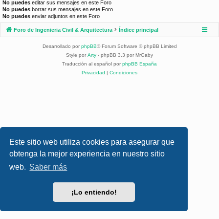
No puedes
editar sus mensajes en este Foro
No puedes
borrar sus mensajes en este Foro
No puedes
enviar adjuntos en este Foro
Foro de Ingenieria Civil & Arquitectura
Índice principal
Desarrollado por
phpBB
® Forum Software © phpBB Limited
Style por
Arty
- phpBB 3.3 por MrGaby
Traducción al español por
phpBB España
Privacidad
|
Condiciones
Este sitio web utiliza cookies para asegurar que
obtenga la mejor experiencia en nuestro sitio
web.
Saber más
¡Lo entiendo!