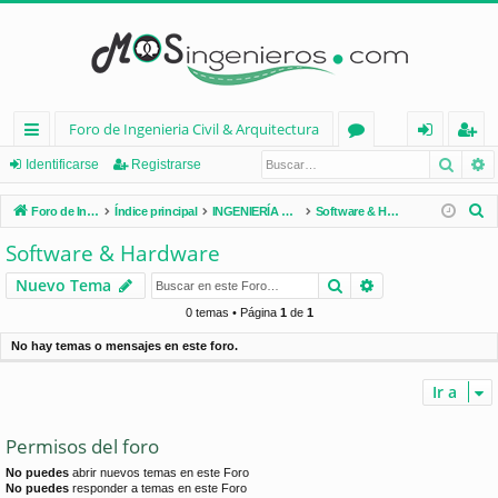
Foro de Ingenieria Civil & Arquitectura
Busca
B
nl
or
de
eg
Identificarse
Registrarse
ac
os
nt
ist
B
Foro de Ingenieria Civil & Arquitectura
Índice principal
INGENIERÍA CIVIL (España)
Software & Hardware
es
ifi
ra
u
Software & Hardware
s
rá
ca
rs
Buscar
Búsqueda avan
Nuevo Tema
c
pi
rs
e
a
0 temas • Página
1
de
1
d
e
r
No hay temas o mensajes en este foro.
os
Ir a
Permisos del foro
No puedes
abrir nuevos temas en este Foro
No puedes
responder a temas en este Foro