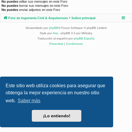
No puedes
editar sus mensajes en este Foro
No puedes
borrar sus mensajes en este Foro
No puedes
enviar adjuntos en este Foro
Foro de Ingenieria Civil & Arquitectura
Índice principal
Desarrollado por
phpBB
® Forum Software © phpBB Limited
Style por
Arty
- phpBB 3.3 por MrGaby
Traducción al español por
phpBB España
Privacidad
|
Condiciones
Este sitio web utiliza cookies para asegurar que
obtenga la mejor experiencia en nuestro sitio
web.
Saber más
¡Lo entiendo!