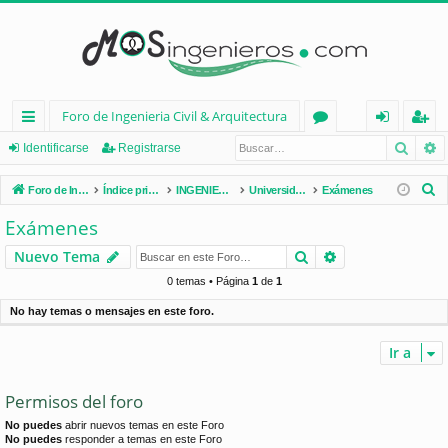
Foro de Ingenieria Civil & Arquitectura
Busca
B
nl
or
de
eg
Identificarse
Registrarse
ac
os
nt
ist
B
Foro de Ingenieria Civil & Arquitectura
Índice principal
INGENIERÍA CIVIL (España)
Universidades de España
Exámenes
es
ifi
ra
u
Exámenes
s
rá
ca
rs
Buscar
Búsqueda avan
Nuevo Tema
c
pi
rs
e
a
0 temas • Página
1
de
1
d
e
r
No hay temas o mensajes en este foro.
os
Ir a
Permisos del foro
No puedes
abrir nuevos temas en este Foro
No puedes
responder a temas en este Foro