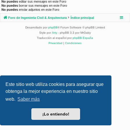
No puedes
editar sus mensajes en este Foro
No puedes
borrar sus mensajes en este Foro
No puedes
enviar adjuntos en este Foro
Foro de Ingenieria Civil & Arquitectura
Índice principal
Desarrollado por
phpBB
® Forum Software © phpBB Limited
Style por
Arty
- phpBB 3.3 por MrGaby
Traducción al español por
phpBB España
Privacidad
|
Condiciones
Este sitio web utiliza cookies para asegurar que
obtenga la mejor experiencia en nuestro sitio
web.
Saber más
¡Lo entiendo!