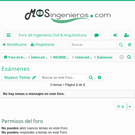
Foro de Ingenieria Civil & Arquitectura
Busca
B
nl
or
de
eg
Identificarse
Registrarse
ac
os
nt
ist
B
Foro de Ingenieria Civil & Arquitectura
Índice principal
INGENIERÍA CIVIL (España)
Universidades de España
Exámenes
es
ifi
ra
u
Exámenes
s
rá
ca
rs
Buscar
Búsqueda avan
Nuevo Tema
c
pi
rs
e
a
0 temas • Página
1
de
1
d
e
r
No hay temas o mensajes en este foro.
os
Ir a
Permisos del foro
No puedes
abrir nuevos temas en este Foro
No puedes
responder a temas en este Foro