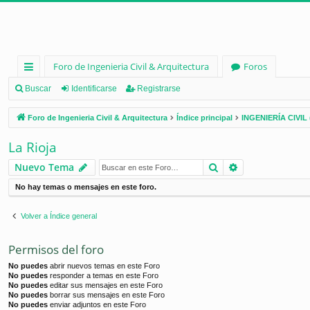
Foro de Ingenieria Civil & Arquitectura
Foros
nl
Buscar
Identificarse
Registrarse
ac
Foro de Ingenieria Civil & Arquitectura
Índice principal
INGENIERÍA CIVIL 
es
La Rioja
rá
Buscar
Búsqueda ava
Nuevo Tema
pi
No hay temas o mensajes en este foro.
d
os
Volver a Índice general
Permisos del foro
No puedes
abrir nuevos temas en este Foro
No puedes
responder a temas en este Foro
No puedes
editar sus mensajes en este Foro
No puedes
borrar sus mensajes en este Foro
No puedes
enviar adjuntos en este Foro