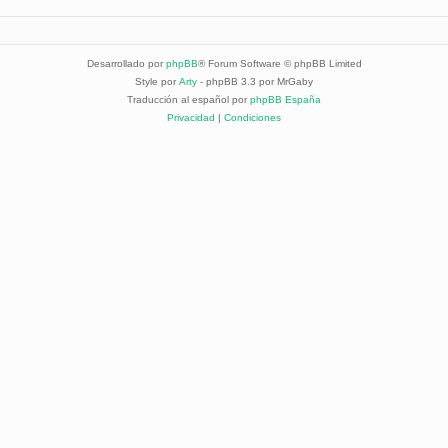
Desarrollado por
phpBB
® Forum Software © phpBB Limited
Style por
Arty
- phpBB 3.3 por MrGaby
Traducción al español por
phpBB España
Privacidad
|
Condiciones