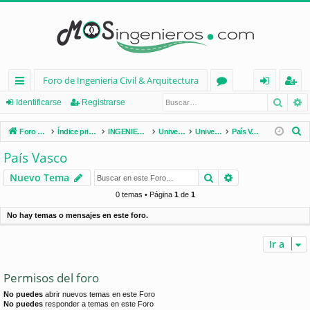
Foro de Ingenieria Civil & Arquitectura
Busca
B
nl
or
de
eg
Identificarse
Registrarse
ac
os
nt
ist
B
Foro de Ingenieria Civil & Arquitectura
Índice principal
INGENIERÍA CIVIL (España)
Universidades de España
Universidades por Comunidades
País Vasco
es
ifi
ra
u
País Vasco
s
rá
ca
rs
Buscar
Búsqueda avan
Nuevo Tema
c
pi
rs
e
a
0 temas • Página
1
de
1
d
e
r
No hay temas o mensajes en este foro.
os
Ir a
Permisos del foro
No puedes
abrir nuevos temas en este Foro
No puedes
responder a temas en este Foro