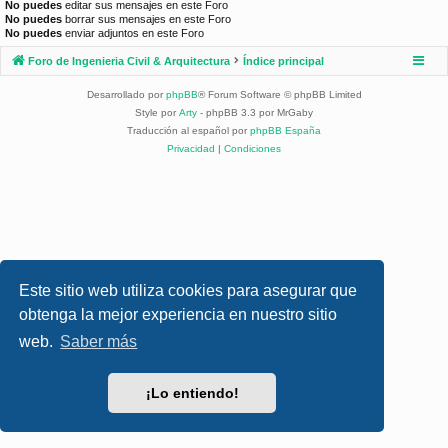
No puedes
editar sus mensajes en este Foro
No puedes
borrar sus mensajes en este Foro
No puedes
enviar adjuntos en este Foro
Foro de Ingenieria Civil & Arquitectura
Índice principal
Desarrollado por
phpBB
® Forum Software © phpBB Limited
Style por
Arty
- phpBB 3.3 por MrGaby
Traducción al español por
phpBB España
Privacidad
|
Condiciones
Este sitio web utiliza cookies para asegurar que
obtenga la mejor experiencia en nuestro sitio
web.
Saber más
¡Lo entiendo!