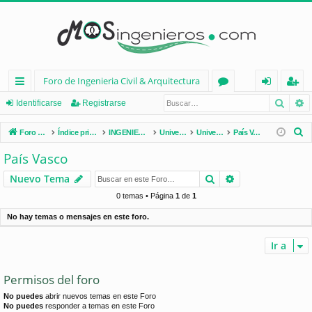
Foro de Ingenieria Civil & Arquitectura
Busca
B
nl
or
de
eg
Identificarse
Registrarse
ac
os
nt
ist
B
Foro de Ingenieria Civil & Arquitectura
Índice principal
INGENIERÍA CIVIL (España)
Universidades de España
Universidades por Comunidades
País Vasco
es
ifi
ra
u
País Vasco
s
rá
ca
rs
Buscar
Búsqueda avan
Nuevo Tema
c
pi
rs
e
a
0 temas • Página
1
de
1
d
e
r
No hay temas o mensajes en este foro.
os
Ir a
Permisos del foro
No puedes
abrir nuevos temas en este Foro
No puedes
responder a temas en este Foro