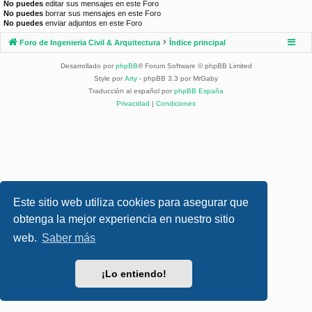
No puedes
editar sus mensajes en este Foro
No puedes
borrar sus mensajes en este Foro
No puedes
enviar adjuntos en este Foro
Foro de Ingenieria Civil & Arquitectura
Índice principal
Desarrollado por
phpBB
® Forum Software © phpBB Limited
Style por
Arty
- phpBB 3.3 por MrGaby
Traducción al español por
phpBB España
Privacidad
|
Condiciones
Este sitio web utiliza cookies para asegurar que
obtenga la mejor experiencia en nuestro sitio
web.
Saber más
¡Lo entiendo!