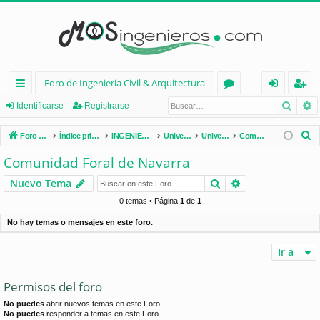
Foro de Ingenieria Civil & Arquitectura
Busca
B
nl
or
de
eg
Identificarse
Registrarse
ac
os
nt
ist
B
Foro de Ingenieria Civil & Arquitectura
Índice principal
INGENIERÍA CIVIL (España)
Universidades de España
Universidades por Comunidades
Comunidad Foral de Navarra
es
ifi
ra
u
Comunidad Foral de Navarra
s
rá
ca
rs
Buscar
Búsqueda avan
Nuevo Tema
c
pi
rs
e
a
0 temas • Página
1
de
1
d
e
r
No hay temas o mensajes en este foro.
os
Ir a
Permisos del foro
No puedes
abrir nuevos temas en este Foro
No puedes
responder a temas en este Foro