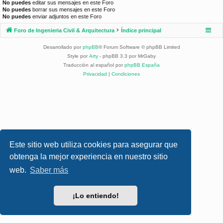
No puedes
editar sus mensajes en este Foro
No puedes
borrar sus mensajes en este Foro
No puedes
enviar adjuntos en este Foro
Foro de Ingenieria Civil & Arquitectura
Índice principal
Desarrollado por
phpBB
® Forum Software © phpBB Limited
Style por
Arty
- phpBB 3.3 por MrGaby
Traducción al español por
phpBB España
Privacidad
|
Condiciones
Este sitio web utiliza cookies para asegurar que
obtenga la mejor experiencia en nuestro sitio
web.
Saber más
¡Lo entiendo!