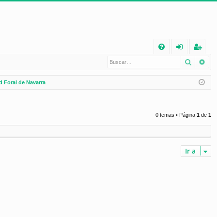
E
Buscar
Bú
FA
de
eg
Q
nt
ist
 Foral de Navarra
ifi
ra
ca
rs
0 temas • Página
1
de
1
rs
e
e
Ir a