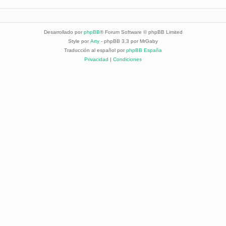
Desarrollado por
phpBB
® Forum Software © phpBB Limited
Style por
Arty
- phpBB 3.3 por MrGaby
Traducción al español por
phpBB España
Privacidad
|
Condiciones