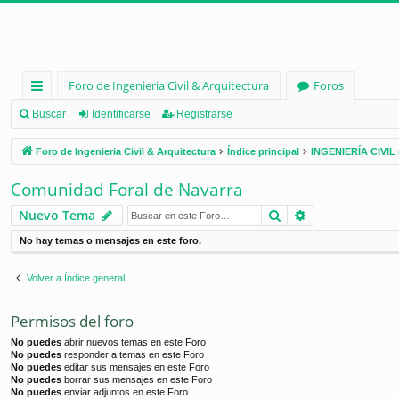
Foro de Ingenieria Civil & Arquitectura
Foros
nl
Buscar
Identificarse
Registrarse
ac
Foro de Ingenieria Civil & Arquitectura
Índice principal
INGENIERÍA CIVIL 
es
Comunidad Foral de Navarra
rá
Buscar
Búsqueda ava
Nuevo Tema
pi
No hay temas o mensajes en este foro.
d
os
Volver a Índice general
Permisos del foro
No puedes
abrir nuevos temas en este Foro
No puedes
responder a temas en este Foro
No puedes
editar sus mensajes en este Foro
No puedes
borrar sus mensajes en este Foro
No puedes
enviar adjuntos en este Foro