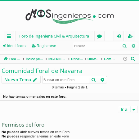
Foro de Ingenieria Civil & Arquitectura
Busca
B
nl
or
de
eg
Identificarse
Registrarse
ac
os
nt
ist
B
Foro de Ingenieria Civil & Arquitectura
Índice principal
INGENIERÍA CIVIL (España)
Universidades de España
Universidades por Comunidades
Comunidad Foral de Navarra
es
ifi
ra
u
Comunidad Foral de Navarra
s
rá
ca
rs
Buscar
Búsqueda avan
Nuevo Tema
c
pi
rs
e
a
0 temas • Página
1
de
1
d
e
r
No hay temas o mensajes en este foro.
os
Ir a
Permisos del foro
No puedes
abrir nuevos temas en este Foro
No puedes
responder a temas en este Foro