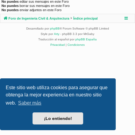
No puedes
editar sus mensajes en este Foro
No puedes
borrar sus mensajes en este Foro
No puedes
enviar adjuntos en este Foro
Foro de Ingenieria Civil & Arquitectura
Índice principal
Desarrollado por
phpBB
® Forum Software © phpBB Limited
Style por
Arty
- phpBB 3.3 por MrGaby
Traducción al español por
phpBB España
Privacidad
|
Condiciones
Este sitio web utiliza cookies para asegurar que
obtenga la mejor experiencia en nuestro sitio
web.
Saber más
¡Lo entiendo!