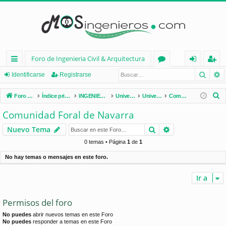
Foro de Ingenieria Civil & Arquitectura
Busca
B
nl
or
de
eg
Identificarse
Registrarse
ac
os
nt
ist
B
Foro de Ingenieria Civil & Arquitectura
Índice principal
INGENIERÍA CIVIL (España)
Universidades de España
Universidades por Comunidades
Comunidad Foral de Navarra
es
ifi
ra
u
Comunidad Foral de Navarra
s
rá
ca
rs
Buscar
Búsqueda avan
Nuevo Tema
c
pi
rs
e
a
0 temas • Página
1
de
1
d
e
r
No hay temas o mensajes en este foro.
os
Ir a
Permisos del foro
No puedes
abrir nuevos temas en este Foro
No puedes
responder a temas en este Foro