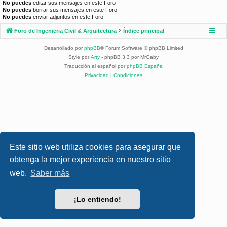
No puedes
editar sus mensajes en este Foro
No puedes
borrar sus mensajes en este Foro
No puedes
enviar adjuntos en este Foro
Foro de Ingenieria Civil & Arquitectura
Índice principal
Desarrollado por
phpBB
® Forum Software © phpBB Limited
Style por
Arty
- phpBB 3.3 por MrGaby
Traducción al español por
phpBB España
Privacidad
|
Condiciones
Este sitio web utiliza cookies para asegurar que
obtenga la mejor experiencia en nuestro sitio
web.
Saber más
¡Lo entiendo!