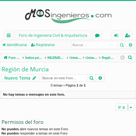
Foro de Ingenieria Civil & Arquitectura
Busca
B
nl
or
de
eg
Identificarse
Registrarse
ac
os
nt
ist
B
Foro de Ingenieria Civil & Arquitectura
Índice principal
INGENIERÍA CIVIL (España)
Universidades de España
Universidades por Comunidades
Región de Murcia
es
ifi
ra
u
Región de Murcia
s
rá
ca
rs
Buscar
Búsqueda avan
Nuevo Tema
c
pi
rs
e
a
0 temas • Página
1
de
1
d
e
r
No hay temas o mensajes en este foro.
os
Ir a
Permisos del foro
No puedes
abrir nuevos temas en este Foro
No puedes
responder a temas en este Foro