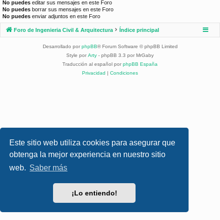
No puedes
editar sus mensajes en este Foro
No puedes
borrar sus mensajes en este Foro
No puedes
enviar adjuntos en este Foro
Foro de Ingenieria Civil & Arquitectura
Índice principal
Desarrollado por
phpBB
® Forum Software © phpBB Limited
Style por
Arty
- phpBB 3.3 por MrGaby
Traducción al español por
phpBB España
Privacidad
|
Condiciones
Este sitio web utiliza cookies para asegurar que
obtenga la mejor experiencia en nuestro sitio
web.
Saber más
¡Lo entiendo!