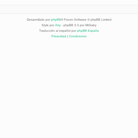
Desarrollado por
phpBB
® Forum Software © phpBB Limited
Style por
Arty
- phpBB 3.3 por MrGaby
Traducción al español por
phpBB España
Privacidad
|
Condiciones