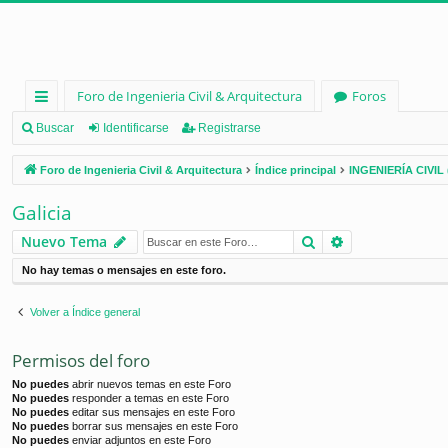
Foro de Ingenieria Civil & Arquitectura
Foros
nl
Buscar
Identificarse
Registrarse
ac
Foro de Ingenieria Civil & Arquitectura
Índice principal
INGENIERÍA CIVIL 
es
Galicia
rá
Buscar
Búsqueda ava
Nuevo Tema
pi
No hay temas o mensajes en este foro.
d
os
Volver a Índice general
Permisos del foro
No puedes
abrir nuevos temas en este Foro
No puedes
responder a temas en este Foro
No puedes
editar sus mensajes en este Foro
No puedes
borrar sus mensajes en este Foro
No puedes
enviar adjuntos en este Foro