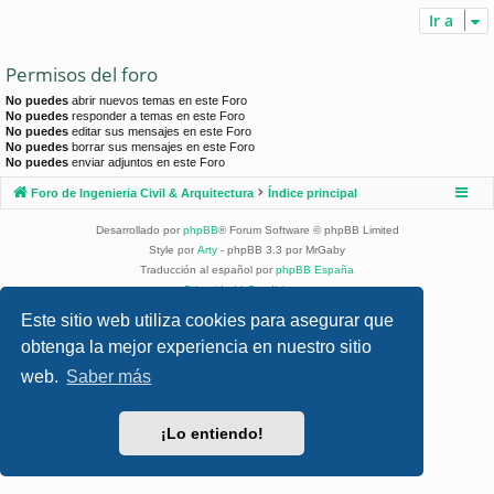
Ir a
Permisos del foro
No puedes
abrir nuevos temas en este Foro
No puedes
responder a temas en este Foro
No puedes
editar sus mensajes en este Foro
No puedes
borrar sus mensajes en este Foro
No puedes
enviar adjuntos en este Foro
Foro de Ingenieria Civil & Arquitectura
Índice principal
Desarrollado por
phpBB
® Forum Software © phpBB Limited
Style por
Arty
- phpBB 3.3 por MrGaby
Traducción al español por
phpBB España
Privacidad
|
Condiciones
Este sitio web utiliza cookies para asegurar que
obtenga la mejor experiencia en nuestro sitio
web.
Saber más
¡Lo entiendo!