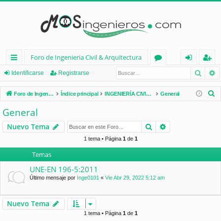
Foro de Ingenieria Civil & Arquitectura
Busca
B
nl
or
de
eg
Identificarse
Registrarse
ac
os
nt
ist
B
Foro de Ingenieria Civil & Arquitectura
Índice principal
INGENIERÍA CIVIL (España)
General
es
ifi
ra
u
General
s
rá
ca
rs
Buscar
Búsqueda avan
Nuevo Tema
c
pi
rs
e
a
1 tema • Página
1
de
1
d
e
r
Temas
os
UNE-EN 196-5:2011
Último mensaje por
Inge0101
«
Vie Abr 29, 2022 5:12 am
Nuevo Tema
1 tema • Página
1
de
1