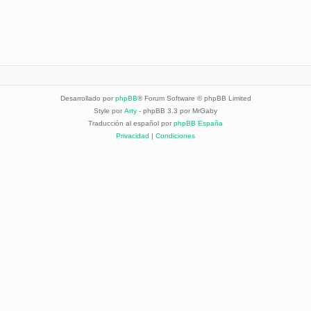
Desarrollado por
phpBB
® Forum Software © phpBB Limited
Style por
Arty
- phpBB 3.3 por MrGaby
Traducción al español por
phpBB España
Privacidad
|
Condiciones