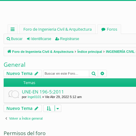
Foro de Ingenieria Civil & Arquitectura
Foros
nl
Buscar
Identificarse
Registrarse
ac
Foro de Ingenieria Civil & Arquitectura
Índice principal
INGENIERÍA CIVIL 
es
General
rá
Buscar
Búsqueda ava
Nuevo Tema
pi
Temas
d
UNE-EN 196-5:2011
os
por
Inge0101
»
Vie Abr 29, 2022 5:12 am
Nuevo Tema
Volver a Índice general
Permisos del foro