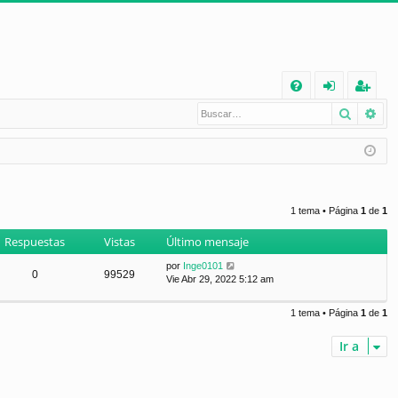
E
Buscar
Bú
FA
de
eg
Q
nt
ist
ifi
ra
ca
rs
1 tema • Página
1
de
1
rs
e
Respuestas
Vistas
Último mensaje
e
por
Inge0101
0
99529
Vie Abr 29, 2022 5:12 am
1 tema • Página
1
de
1
Ir a