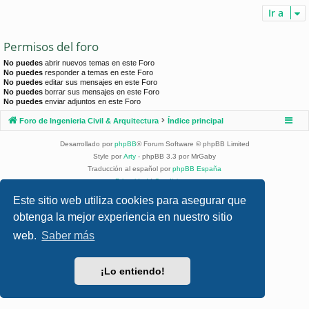
Ir a
Permisos del foro
No puedes
abrir nuevos temas en este Foro
No puedes
responder a temas en este Foro
No puedes
editar sus mensajes en este Foro
No puedes
borrar sus mensajes en este Foro
No puedes
enviar adjuntos en este Foro
Foro de Ingenieria Civil & Arquitectura
Índice principal
Desarrollado por
phpBB
® Forum Software © phpBB Limited
Style por
Arty
- phpBB 3.3 por MrGaby
Traducción al español por
phpBB España
Privacidad
|
Condiciones
Este sitio web utiliza cookies para asegurar que
obtenga la mejor experiencia en nuestro sitio
web.
Saber más
¡Lo entiendo!