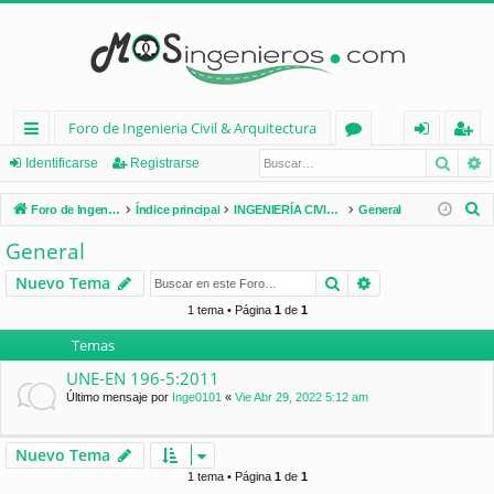
Foro de Ingenieria Civil & Arquitectura
Busca
B
nl
or
de
eg
Identificarse
Registrarse
ac
os
nt
ist
B
Foro de Ingenieria Civil & Arquitectura
Índice principal
INGENIERÍA CIVIL (España)
General
es
ifi
ra
u
General
s
rá
ca
rs
Buscar
Búsqueda avan
Nuevo Tema
c
pi
rs
e
a
1 tema • Página
1
de
1
d
e
r
Temas
os
UNE-EN 196-5:2011
Último mensaje por
Inge0101
«
Vie Abr 29, 2022 5:12 am
Nuevo Tema
1 tema • Página
1
de
1