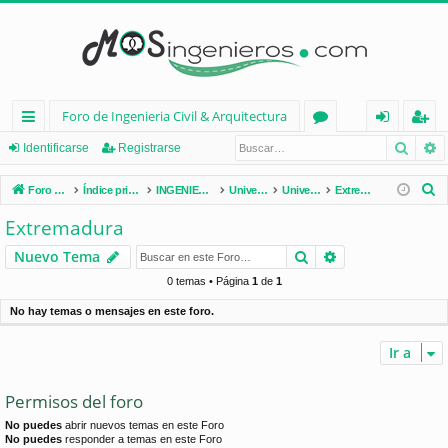
Foro de Ingenieria Civil & Arquitectura
Busca
B
nl
or
de
eg
Identificarse
Registrarse
ac
os
nt
ist
B
Foro de Ingenieria Civil & Arquitectura
Índice principal
INGENIERÍA CIVIL (España)
Universidades de España
Universidades por Comunidades
Extremadura
es
ifi
ra
u
Extremadura
s
rá
ca
rs
Buscar
Búsqueda avan
Nuevo Tema
c
pi
rs
e
a
0 temas • Página
1
de
1
d
e
r
No hay temas o mensajes en este foro.
os
Ir a
Permisos del foro
No puedes
abrir nuevos temas en este Foro
No puedes
responder a temas en este Foro