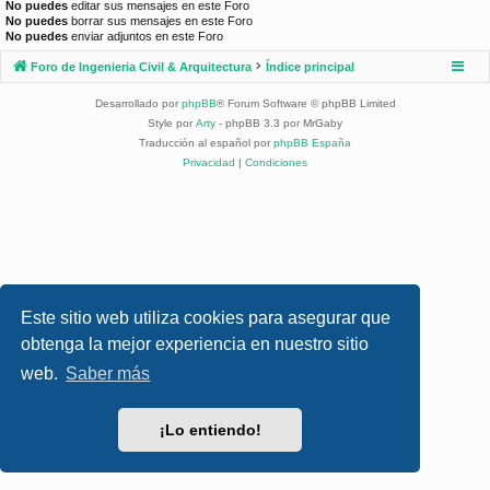
No puedes
editar sus mensajes en este Foro
No puedes
borrar sus mensajes en este Foro
No puedes
enviar adjuntos en este Foro
Foro de Ingenieria Civil & Arquitectura
Índice principal
Desarrollado por
phpBB
® Forum Software © phpBB Limited
Style por
Arty
- phpBB 3.3 por MrGaby
Traducción al español por
phpBB España
Privacidad
|
Condiciones
Este sitio web utiliza cookies para asegurar que
obtenga la mejor experiencia en nuestro sitio
web.
Saber más
¡Lo entiendo!