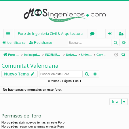
Foro de Ingenieria Civil & Arquitectura
Busca
B
nl
or
de
eg
Identificarse
Registrarse
ac
os
nt
ist
B
Foro de Ingenieria Civil & Arquitectura
Índice principal
INGENIERÍA CIVIL (España)
Universidades de España
Universidades por Comunidades
Comunitat Valenciana
es
ifi
ra
u
Comunitat Valenciana
s
rá
ca
rs
Buscar
Búsqueda avan
Nuevo Tema
c
pi
rs
e
a
0 temas • Página
1
de
1
d
e
r
No hay temas o mensajes en este foro.
os
Ir a
Permisos del foro
No puedes
abrir nuevos temas en este Foro
No puedes
responder a temas en este Foro