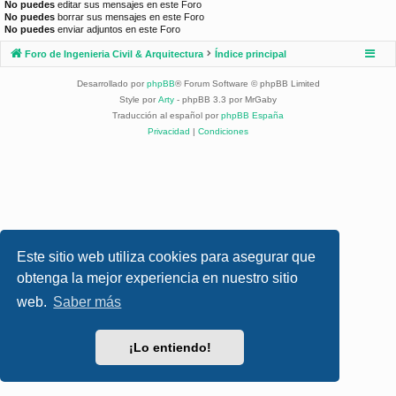
No puedes
editar sus mensajes en este Foro
No puedes
borrar sus mensajes en este Foro
No puedes
enviar adjuntos en este Foro
Foro de Ingenieria Civil & Arquitectura
Índice principal
Desarrollado por
phpBB
® Forum Software © phpBB Limited
Style por
Arty
- phpBB 3.3 por MrGaby
Traducción al español por
phpBB España
Privacidad
|
Condiciones
Este sitio web utiliza cookies para asegurar que
obtenga la mejor experiencia en nuestro sitio
web.
Saber más
¡Lo entiendo!