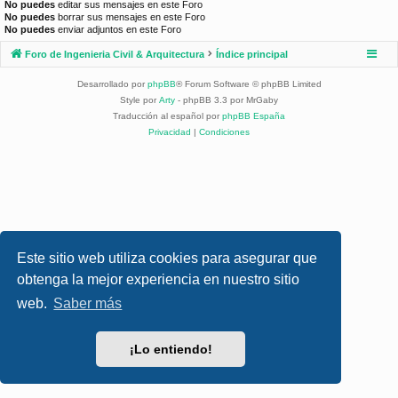
No puedes
editar sus mensajes en este Foro
No puedes
borrar sus mensajes en este Foro
No puedes
enviar adjuntos en este Foro
Foro de Ingenieria Civil & Arquitectura
Índice principal
Desarrollado por
phpBB
® Forum Software © phpBB Limited
Style por
Arty
- phpBB 3.3 por MrGaby
Traducción al español por
phpBB España
Privacidad
|
Condiciones
Este sitio web utiliza cookies para asegurar que
obtenga la mejor experiencia en nuestro sitio
web.
Saber más
¡Lo entiendo!