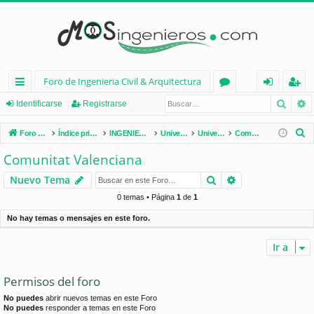
Foro de Ingenieria Civil & Arquitectura
Busca
B
nl
or
de
eg
Identificarse
Registrarse
ac
os
nt
ist
B
Foro de Ingenieria Civil & Arquitectura
Índice principal
INGENIERÍA CIVIL (España)
Universidades de España
Universidades por Comunidades
Comunitat Valenciana
es
ifi
ra
u
Comunitat Valenciana
s
rá
ca
rs
Buscar
Búsqueda avan
Nuevo Tema
c
pi
rs
e
a
0 temas • Página
1
de
1
d
e
r
No hay temas o mensajes en este foro.
os
Ir a
Permisos del foro
No puedes
abrir nuevos temas en este Foro
No puedes
responder a temas en este Foro