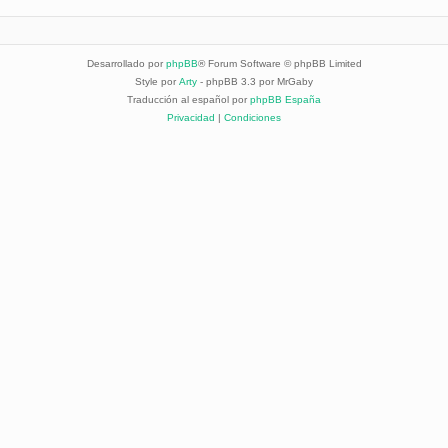
Desarrollado por
phpBB
® Forum Software © phpBB Limited
Style por
Arty
- phpBB 3.3 por MrGaby
Traducción al español por
phpBB España
Privacidad
|
Condiciones