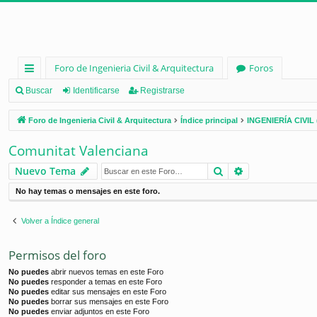
Foro de Ingenieria Civil & Arquitectura
Foros
nl
Buscar
Identificarse
Registrarse
ac
Foro de Ingenieria Civil & Arquitectura
Índice principal
INGENIERÍA CIVIL 
es
Comunitat Valenciana
rá
Buscar
Búsqueda ava
Nuevo Tema
pi
No hay temas o mensajes en este foro.
d
os
Volver a Índice general
Permisos del foro
No puedes
abrir nuevos temas en este Foro
No puedes
responder a temas en este Foro
No puedes
editar sus mensajes en este Foro
No puedes
borrar sus mensajes en este Foro
No puedes
enviar adjuntos en este Foro