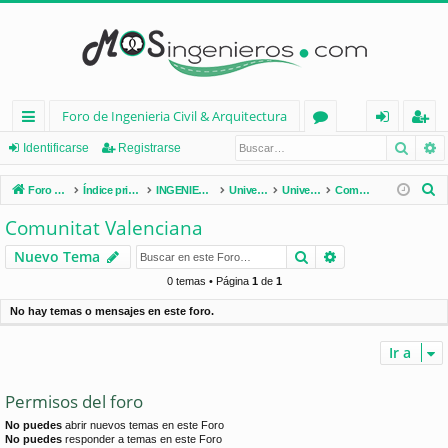
Foro de Ingenieria Civil & Arquitectura
Busca
B
nl
or
de
eg
Identificarse
Registrarse
ac
os
nt
ist
B
Foro de Ingenieria Civil & Arquitectura
Índice principal
INGENIERÍA CIVIL (España)
Universidades de España
Universidades por Comunidades
Comunitat Valenciana
es
ifi
ra
u
Comunitat Valenciana
s
rá
ca
rs
Buscar
Búsqueda avan
Nuevo Tema
c
pi
rs
e
a
0 temas • Página
1
de
1
d
e
r
No hay temas o mensajes en este foro.
os
Ir a
Permisos del foro
No puedes
abrir nuevos temas en este Foro
No puedes
responder a temas en este Foro