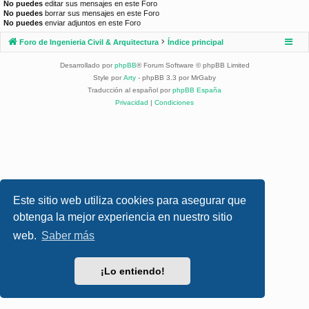
No puedes
editar sus mensajes en este Foro
No puedes
borrar sus mensajes en este Foro
No puedes
enviar adjuntos en este Foro
Foro de Ingenieria Civil & Arquitectura
Índice principal
Desarrollado por
phpBB
® Forum Software © phpBB Limited
Style por
Arty
- phpBB 3.3 por MrGaby
Traducción al español por
phpBB España
Privacidad
|
Condiciones
Este sitio web utiliza cookies para asegurar que
obtenga la mejor experiencia en nuestro sitio
web.
Saber más
¡Lo entiendo!