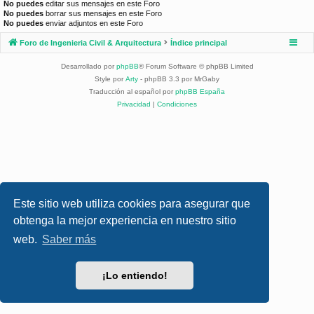
No puedes
editar sus mensajes en este Foro
No puedes
borrar sus mensajes en este Foro
No puedes
enviar adjuntos en este Foro
Foro de Ingenieria Civil & Arquitectura
Índice principal
Desarrollado por
phpBB
® Forum Software © phpBB Limited
Style por
Arty
- phpBB 3.3 por MrGaby
Traducción al español por
phpBB España
Privacidad
|
Condiciones
Este sitio web utiliza cookies para asegurar que
obtenga la mejor experiencia en nuestro sitio
web.
Saber más
¡Lo entiendo!