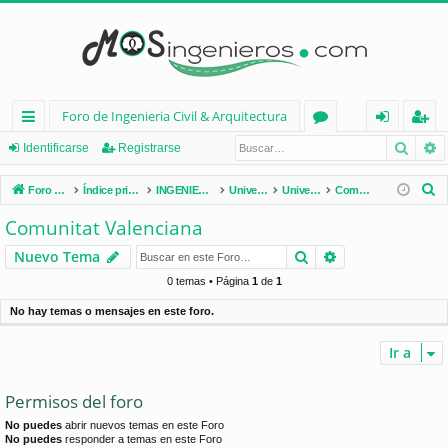
Foro de Ingenieria Civil & Arquitectura
Busca
B
nl
or
de
eg
Identificarse
Registrarse
ac
os
nt
ist
B
Foro de Ingenieria Civil & Arquitectura
Índice principal
INGENIERÍA CIVIL (España)
Universidades de España
Universidades por Comunidades
Comunitat Valenciana
es
ifi
ra
u
Comunitat Valenciana
s
rá
ca
rs
Buscar
Búsqueda avan
Nuevo Tema
c
pi
rs
e
a
0 temas • Página
1
de
1
d
e
r
No hay temas o mensajes en este foro.
os
Ir a
Permisos del foro
No puedes
abrir nuevos temas en este Foro
No puedes
responder a temas en este Foro