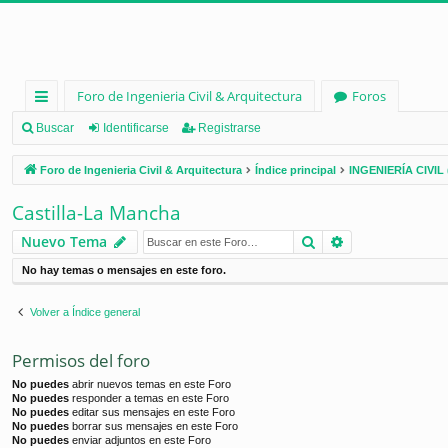
Foro de Ingenieria Civil & Arquitectura
Foros
nl
Buscar
Identificarse
Registrarse
ac
Foro de Ingenieria Civil & Arquitectura
Índice principal
INGENIERÍA CIVIL 
es
Castilla-La Mancha
rá
Buscar
Búsqueda ava
Nuevo Tema
pi
No hay temas o mensajes en este foro.
d
os
Volver a Índice general
Permisos del foro
No puedes
abrir nuevos temas en este Foro
No puedes
responder a temas en este Foro
No puedes
editar sus mensajes en este Foro
No puedes
borrar sus mensajes en este Foro
No puedes
enviar adjuntos en este Foro