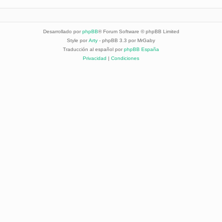
Desarrollado por
phpBB
® Forum Software © phpBB Limited
Style por
Arty
- phpBB 3.3 por MrGaby
Traducción al español por
phpBB España
Privacidad
|
Condiciones